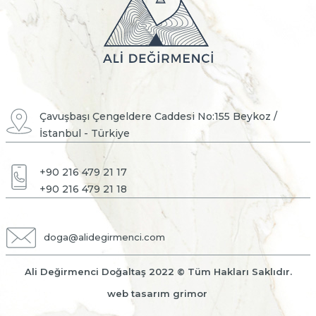
Çavuşbaşı Çengeldere Caddesi No:155 Beykoz /
İstanbul - Türkiye
+90 216 479 21 17
+90 216 479 21 18
doga@alidegirmenci.com
Ali Değirmenci Doğaltaş 2022 © Tüm Hakları Saklıdır.
web tasarım grimor