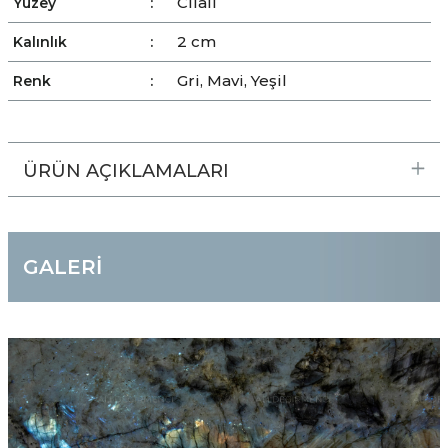
Cilalı
Yüzey
:
2 cm
Kalınlık
:
Gri, Mavi, Yeşil
Renk
:
ÜRÜN AÇIKLAMALARI
GALERİ