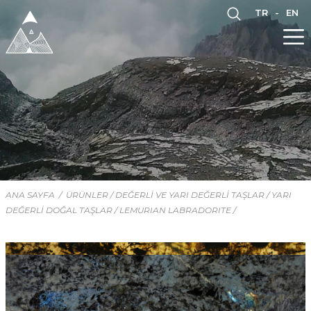
TR
-
EN
ANA SAYFA
/
ÜRÜNLER /
DEĞERLİ VE YARI DEĞERLİ TAŞLAR /
YARI
DEĞERLİ DOĞAL TAŞLAR /
LEMURIAN LABRADORITE /